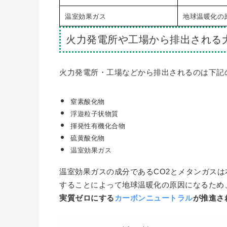
温室効果ガス
地球温暖化の
火力発電所や工場から排出される
火力発電所・工場などから排出されるのは下記
窒素酸化物
浮遊粒子状物質
揮発性有機化合物
硫黄酸化物
温室効果ガス
温室効果ガスの成分であるCO2とメタンガス
することによって地球温暖化の原因になるため
実質ゼロにする
カーボンニュートラル
が推進さ