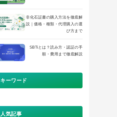
非化石証書の購入方法を徹底解
説｜価格・種類・代理購入の選
び方まで
SBTiとは？読み方・認証の手
順・費用まで徹底解説
キーワード
人気記事