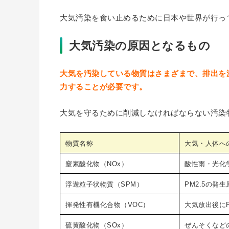
大気汚染を食い止めるために日本や世界が行っ
大気汚染の原因となるもの
大気を汚染している物質はさまざまで、排出を
力することが必要です。
大気を守るために削減しなければならない汚染
物質名称
大気・人体へ
窒素酸化物（NOx）
酸性雨・光化
浮遊粒子状物質（SPM）
PM2.5の発
揮発性有機化合物（VOC）
大気放出後にP
硫黄酸化物（SOx）
ぜんそくなど